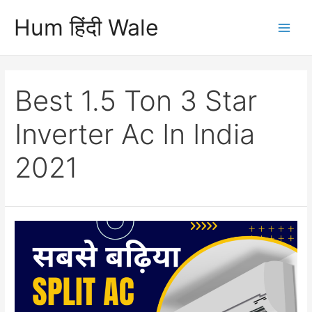
Skip
Hum हिंदी Wale
to
Main
content
Men
Best 1.5 Ton 3 Star
Inverter Ac In India
2021