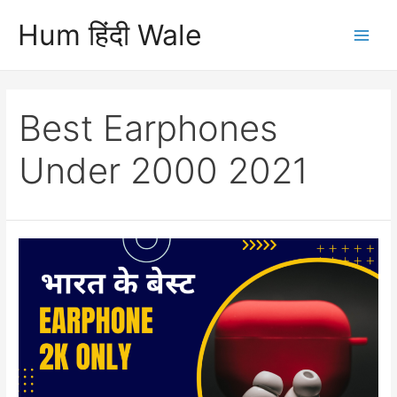
Skip
Hum हिंदी Wale
to
Main
content
Men
Best Earphones
Under 2000 2021