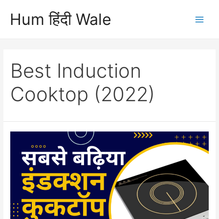
Skip
Hum हिंदी Wale
to
Main
content
Men
Best Induction
Cooktop (2022)