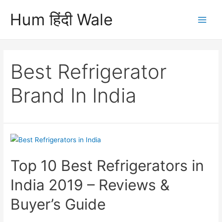
Skip
Hum हिंदी Wale
to
Main
content
Men
Best Refrigerator
Brand In India
Top 10 Best Refrigerators in
India 2019 – Reviews &
Buyer’s Guide