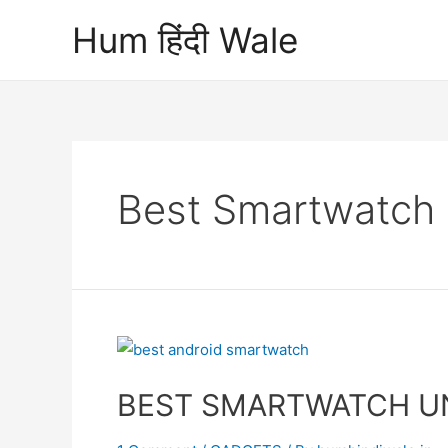
Skip
Hum हिंदी Wale
to
content
Best Smartwatch 
BEST SMARTWATCH UNDER ₹