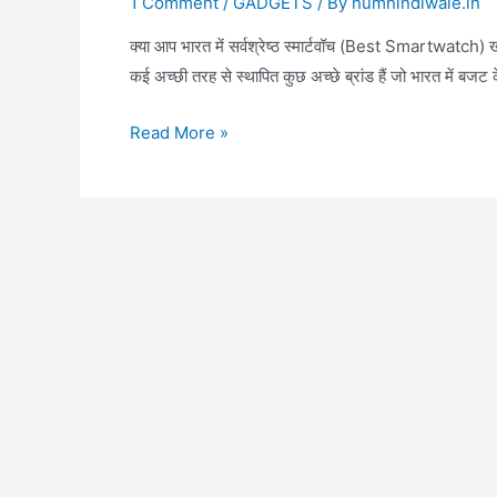
1 Comment
/
GADGETS
/ By
humhindiwale.in
क्या आप भारत में सर्वश्रेष्ठ स्मार्टवॉच (Best Smartwatch)
कई अच्छी तरह से स्थापित कुछ अच्छे ब्रांड हैं जो भारत में बजट 
BEST
Read More »
SMARTWATCH
UNDER
₹5000
|
स्मार्ट
वॉच
₹5000
से
भी
कम
कीमत
में