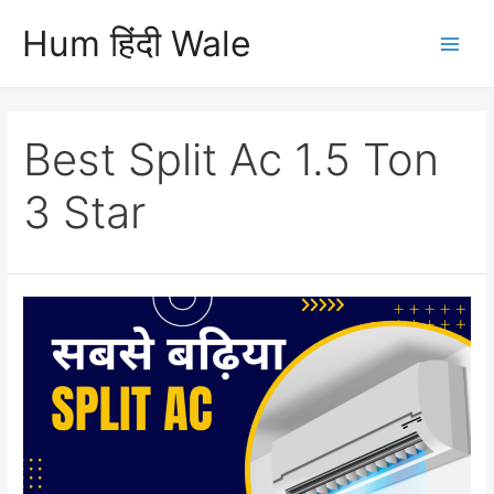
Skip
Hum हिंदी Wale
to
Main
content
Men
Best Split Ac 1.5 Ton
3 Star