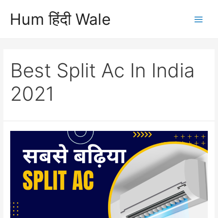
Skip
Hum हिंदी Wale
to
Main
content
Men
Best Split Ac In India
2021