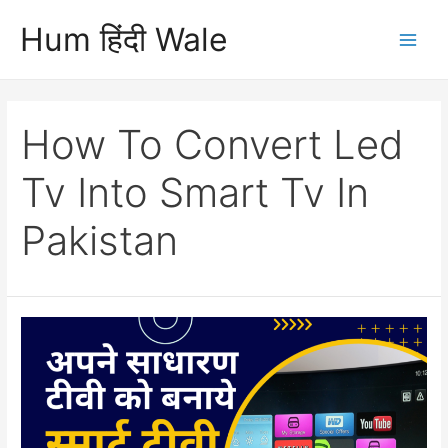
Skip
Hum हिंदी Wale
to
Main
content
Men
How To Convert Led
Tv Into Smart Tv In
Pakistan