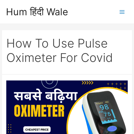
Skip
Hum हिंदी Wale
to
Main
content
Men
How To Use Pulse
Oximeter For Covid