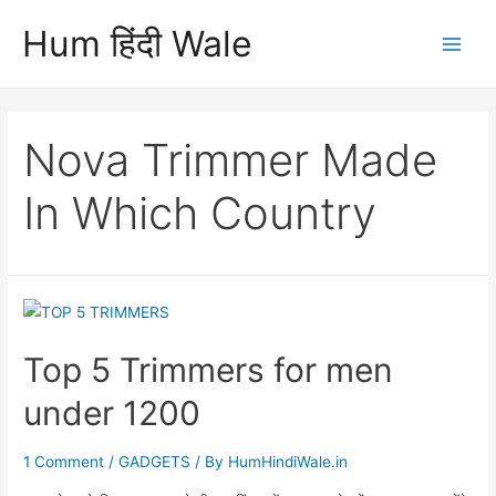
Skip
Hum हिंदी Wale
to
Main
content
Men
Nova Trimmer Made
In Which Country
Top 5 Trimmers for men
under 1200
1 Comment
/
GADGETS
/ By
HumHindiWale.in