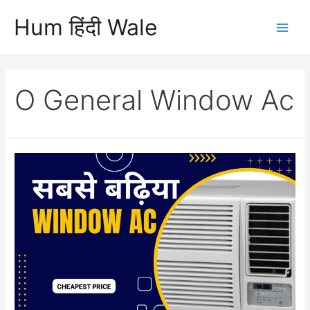
Skip
Hum हिंदी Wale
to
Main
content
Men
O General Window Ac