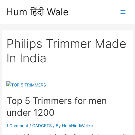
Skip
Hum हिंदी Wale
to
Main
content
Men
Philips Trimmer Made
In India
Top 5 Trimmers for men
under 1200
1 Comment
/
GADGETS
/ By
HumHindiWale.in