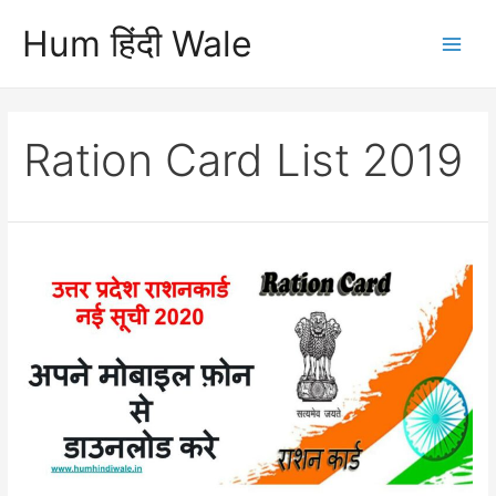
Skip
Hum हिंदी Wale
to
Main
content
Men
Ration Card List 2019