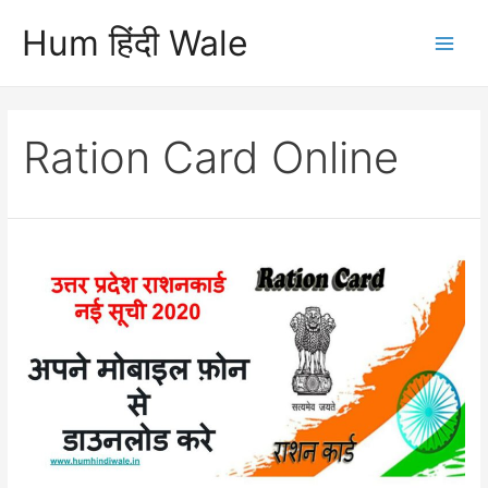
Skip
Hum हिंदी Wale
to
Main
content
Men
Ration Card Online