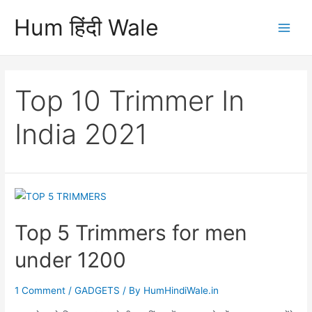
Skip
Hum हिंदी Wale
to
Main
content
Men
Top 10 Trimmer In
India 2021
Top 5 Trimmers for men
under 1200
1 Comment
/
GADGETS
/ By
HumHindiWale.in