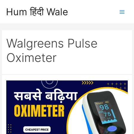
Skip
Hum हिंदी Wale
to
Main
content
Men
Walgreens Pulse
Oximeter