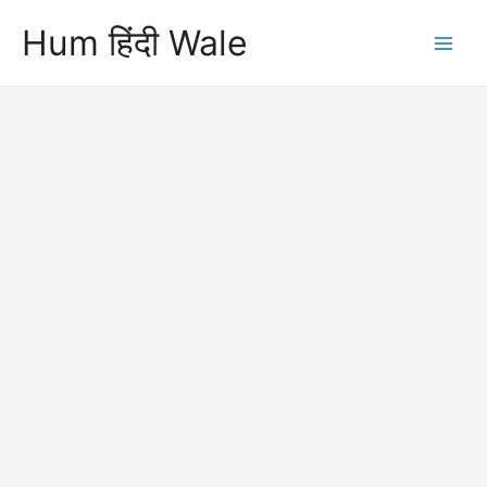
Skip
Hum हिंदी Wale
to
Main
content
Men