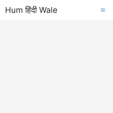
Skip
Hum हिंदी Wale
to
Main
content
Men