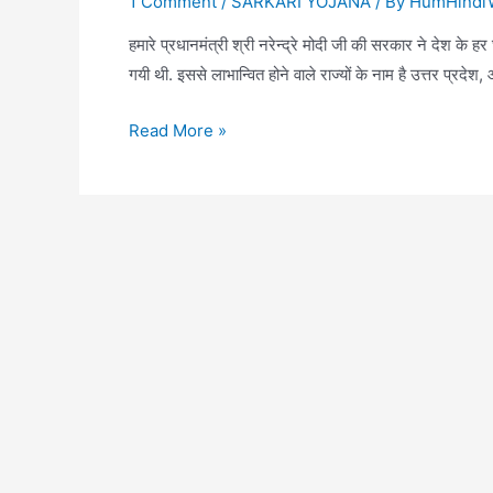
1 Comment
/
SARKARI YOJANA
/ By
HumHindiW
हमारे प्रधानमंत्री श्री नरेन्द्रे मोदी जी की सरकार ने देश
गयी थी. इससे लाभान्वित होने वाले राज्यों के नाम है उत्तर प्रदेश
सौभाग्य
Read More »
योजना
के
तहत
मुफ्त
बिजली
कनैक्शन
कैसे
ले
पूरी
जानकारी
हिंदी
में