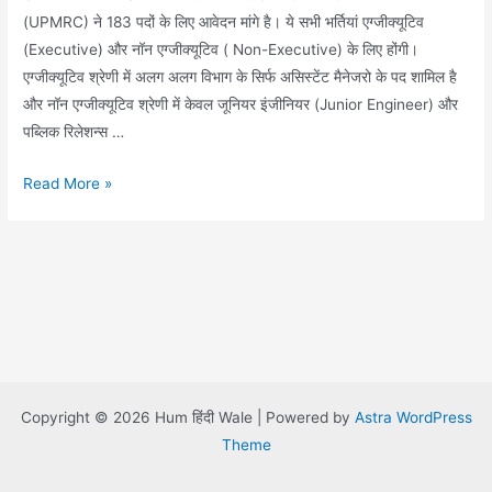
(UPMRC) ने 183 पदों के लिए आवेदन मांगे है। ये सभी भर्तियां एग्जीक्यूटिव
(Executive) और नॉन एग्जीक्यूटिव ( Non-Executive) के लिए होंगी।
एग्जीक्यूटिव श्रेणी में अलग अलग विभाग के सिर्फ असिस्टेंट मैनेजरो के पद शामिल है
और नॉन एग्जीक्यूटिव श्रेणी में केवल जूनियर इंजीनियर (Junior Engineer) और
पब्लिक रिलेशन्स …
उत्तर
Read More »
प्रदेश
मेट्रो
में
निकली
183
भर्तियां,जाने
योग्यता,
सैलरी
Copyright © 2026 Hum हिंदी Wale | Powered by
Astra WordPress
,परीक्षा
Theme
,चयन
और