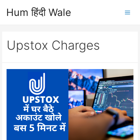
Skip
Hum हिंदी Wale
to
Main
content
Men
Upstox Charges