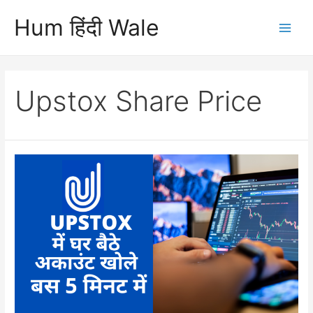
Skip
Hum हिंदी Wale
to
Main
content
Men
Upstox Share Price