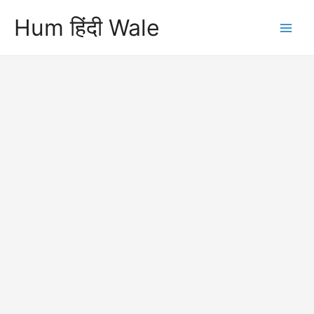
Skip
Hum हिंदी Wale
to
Main
content
Men